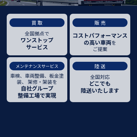
買 取
販 売
全国拠点で
コストパフォーマンス
ワンストップ
の
高い車両
を
サービス
ご提案
陸 送
メンテナンスサービス
車検、車両整備、板金塗
全国対応
装、
架修・架装を
どこでも
自社グループ
陸送いたします
整備工場で実現