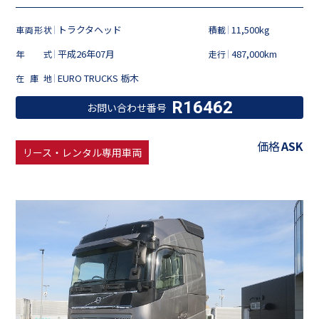
トラクタヘッド
11,500kg
車両形状
積載
平成26年07月
487,000km
年式
走行
EURO TRUCKS 栃木
在庫地
R16462
お問い合わせ番号
価格
ASK
リース・レンタル専用車両