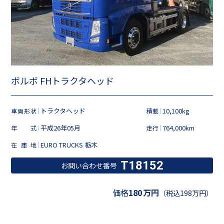
ボルボ FHトラクタヘッド
トラクタヘッド
10,100kg
車両形状
積載
平成26年05月
764,000km
年式
走行
EURO TRUCKS 栃木
在庫地
T18152
お問い合わせ番号
価格
180
万円
（税込198万円）