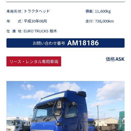
トラクタヘッド
11,600kg
車両形状
積載
平成30年08月
738,000km
年式
走行
EURO TRUCKS 栃木
在庫地
AM18186
お問い合わせ番号
価格
ASK
リース・レンタル専用車両