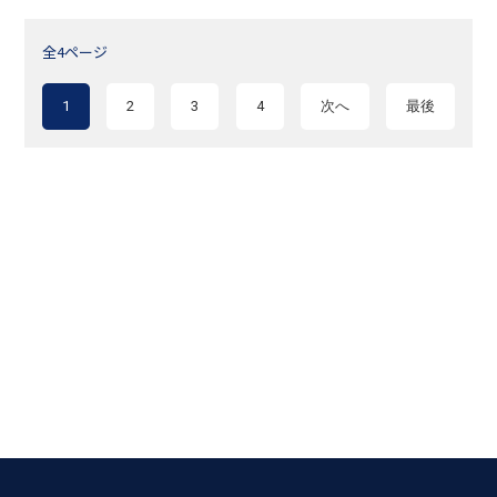
全4ページ
1
2
3
4
次へ
最後