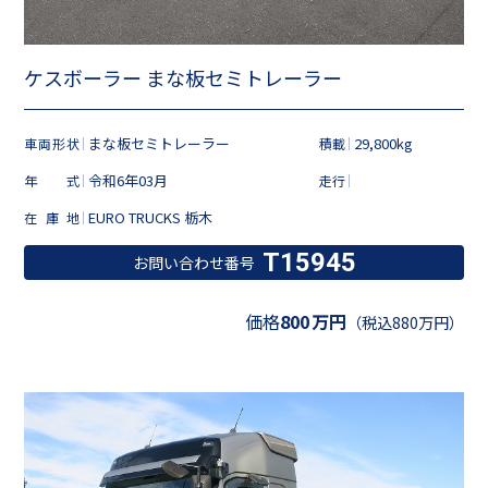
ケスボーラー まな板セミトレーラー
まな板セミトレーラー
29,800kg
車両形状
積載
令和6年03月
年式
走行
EURO TRUCKS 栃木
在庫地
T15945
お問い合わせ番号
価格
800
万円
（税込880万円）