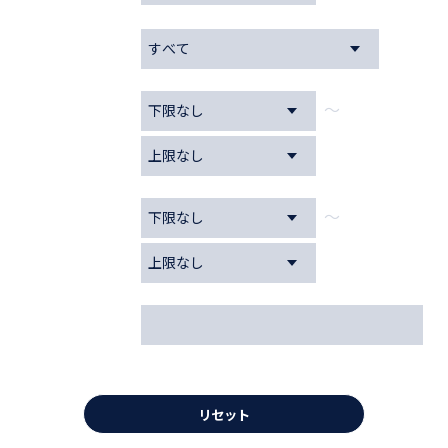
車両形状
～
価格
～
走行距離
フリーワード