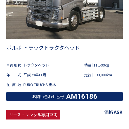
ボルボ トラックトラクタヘッド
トラクタヘッド
11,500kg
車両形状
積載
平成29年11月
390,000km
年式
走行
EURO TRUCKS 栃木
在庫地
AM16186
お問い合わせ番号
価格
ASK
リース・レンタル専用車両