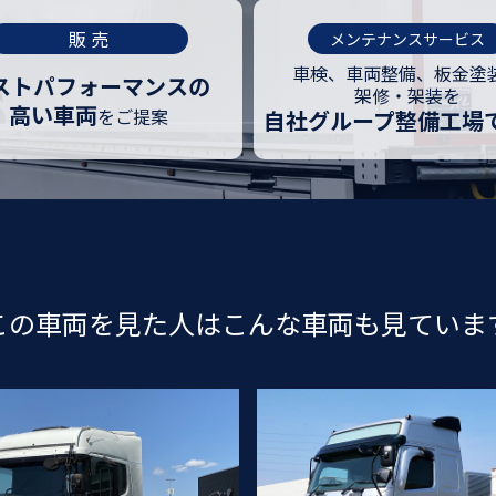
販 売
メンテナンスサービス
車検、車両整備、板金塗
ストパフォーマンスの
架修・架装を
高い車両
を
ご提案
自社グループ
整備工場
この車両を見た人はこんな車両も見ていま