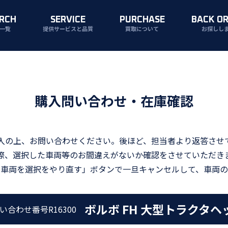
RCH
SERVICE
PURCHASE
BACK O
一覧
提供サービスと品質
買取について
お探しし
購入問い合わせ・在庫確認
入の上、お問い合わせください。後ほど、担当者より返答させ
際、選択した車両等のお間違えがないか確認をさせていただき
「車両を選択をやり直す」ボタンで一旦キャンセルして、車両の
ボルボ FH 大型トラクタヘ
い合わせ番号
R16300