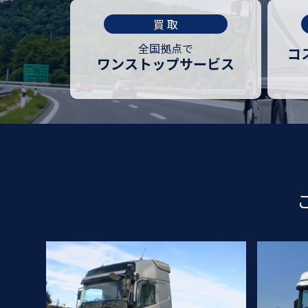
買 取
全国拠点で
コ
ワンストップ
サービス