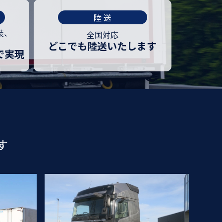
陸 送
装、
全国対応
どこでも
陸送いたします
で実現
す