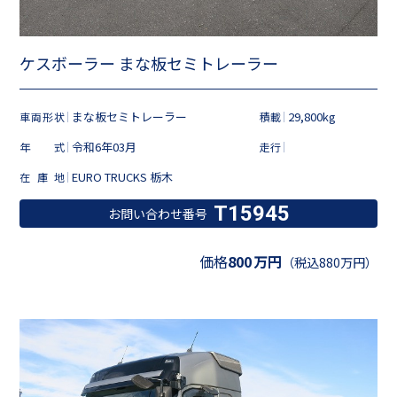
ケスボーラー まな板セミトレーラー
まな板セミトレーラー
29,800kg
車両形状
積載
令和6年03月
年式
走行
EURO TRUCKS 栃木
在庫地
T15945
お問い合わせ番号
価格
800
万円
（税込880万円）