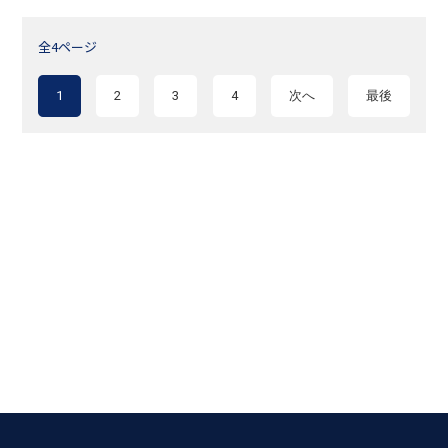
全4ページ
1
2
3
4
次へ
最後