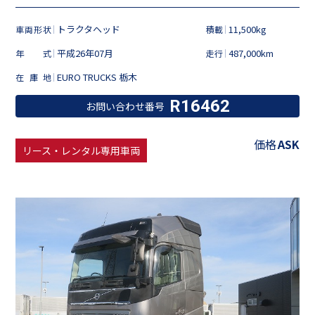
トラクタヘッド
11,500kg
車両形状
積載
平成26年07月
487,000km
年式
走行
EURO TRUCKS 栃木
在庫地
R16462
お問い合わせ番号
価格
ASK
リース・レンタル専用車両