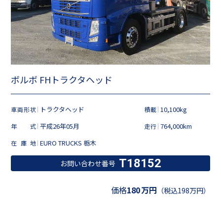
ボルボ FHトラクタヘッド
トラクタヘッド
10,100kg
車両形状
積載
平成26年05月
764,000km
年式
走行
EURO TRUCKS 栃木
在庫地
T18152
お問い合わせ番号
価格
180
万円
（税込198万円）