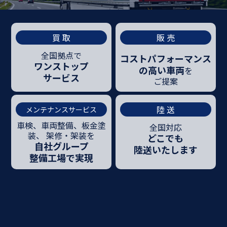
買 取
販 売
全国拠点で
コストパフォーマンス
ワンストップ
の
高い車両
を
サービス
ご提案
陸 送
メンテナンスサービス
車検、車両整備、板金塗
全国対応
装、
架修・架装を
どこでも
自社グループ
陸送いたします
整備工場で実現