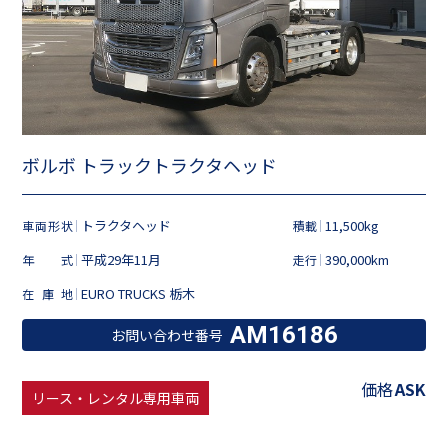
ボルボ トラックトラクタヘッド
トラクタヘッド
11,500kg
車両形状
積載
平成29年11月
390,000km
年式
走行
EURO TRUCKS 栃木
在庫地
AM16186
お問い合わせ番号
価格
ASK
リース・レンタル専用車両