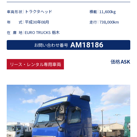
トラクタヘッド
11,600kg
車両形状
積載
平成30年08月
738,000km
年式
走行
EURO TRUCKS 栃木
在庫地
AM18186
お問い合わせ番号
価格
ASK
リース・レンタル専用車両