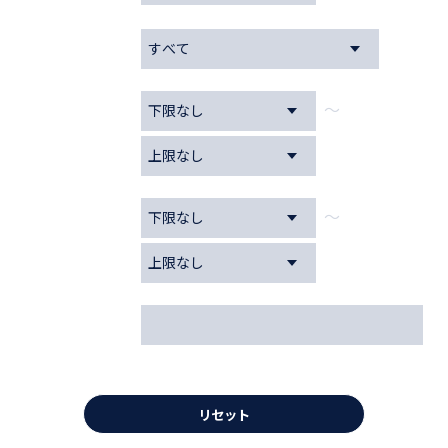
車両形状
～
価格
～
走行距離
フリーワード